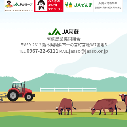
阿蘇農業協同組合
〒869-2612 熊本県阿蘇市一の宮町宮地387番地5
0967-22-6111
jaaso@jaaso.or.jp
TEL:
MAIL: