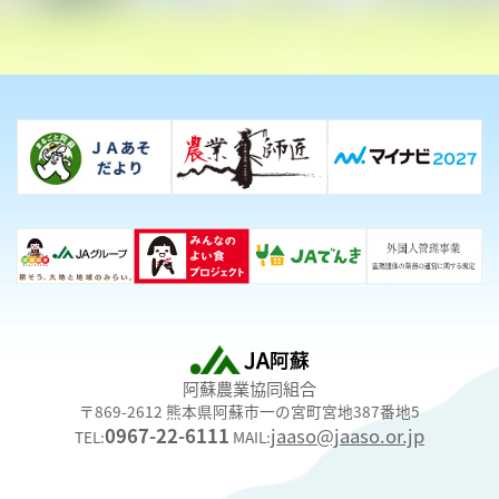
阿蘇農業協同組合
〒869-2612 熊本県阿蘇市一の宮町宮地387番地5
0967-22-6111
jaaso@jaaso.or.jp
TEL:
MAIL: