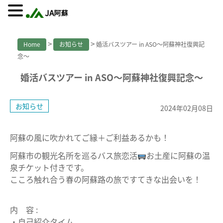
>
>
Home
お知らせ
婚活バスツアー in ASO～阿蘇神社復興記
念～
婚活バスツアー in ASO～阿蘇神社復興記念～
お知らせ
2024年02月08日
阿蘇の風に吹かれてご縁＋ご利益あるかも！
阿蘇市の観光名所を巡るバス旅恋活
お土産に阿蘇の温
泉チケット付きです。
こころ触れ合う春の阿蘇路の旅ですてきな出会いを！
内 容 :
・自己紹介タイム