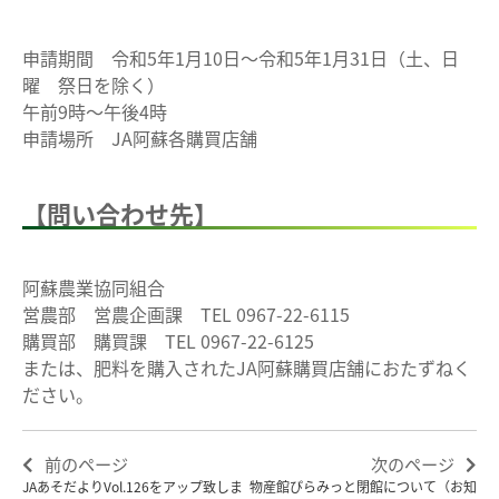
申請期間 令和5年1月10日～令和5年1月31日（土、日
曜 祭日を除く）
午前9時～午後4時
申請場所 JA阿蘇各購買店舗
【問い合わせ先】
阿蘇農業協同組合
営農部 営農企画課 TEL 0967-22-6115
購買部 購買課 TEL 0967-22-6125
または、肥料を購入されたJA阿蘇購買店舗におたずねく
ださい。
前のページ
次のページ
JAあそだよりVol.126をアップ致しま
物産館ぴらみっと閉館について（お知