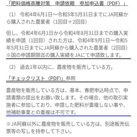
「肥料価格高騰対策 申請依頼 参加申込書（PDF）」
（1） 令和4年6月1日～令和5年5月31日までにJA阿蘇か
ら購入された農業者（1回目＋2回目）
但し、令和4年6月1日から令和4年8月31日までの購入実
績を申請（1回目）された方は、令和4年9月1日～令和5
年5月31日までにJA阿蘇から購入された農業者（2回目）
※国の申請期限迄の購入実績をJAにて申請致します。
（2） 過去1年以内に、農産物を販売している方。
「チェックリスト（PDF)」
参照
農産物を販売している方は、基本、春肥申込時点で、申
請書類の提出をお願い致します。その場合、他の取引実
施者に参加しており、申請した肥料が重複しない事や、
他補助事業との重複は不可です。
※JA阿蘇以外に農産物を販売している方は、別途販売伝
票等の写しを持参して下さい。