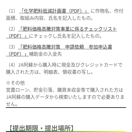
（1）
「化学肥料低減計画書（PDF）」
に作物名、作付
面積、取組み内容、氏名を記入したもの。
（2）
「肥料価格高騰対策事業に係るチェックリスト
（PDF）」
にチェックし氏名を記入したもの。
（3）
「肥料価格高騰対策 申請依頼 参加申込書
（PDF
）
」
補助金の入金先
（4）JA阿蘇から購入時に現金及びクレジットカードで
購入された方は、明細表、領収書の写し。
※その他
営農ローン、貯金引落、購買未収金等で購入された方は
JA阿蘇の購入データから検索いたしますので必要ありま
せん。
【提出期限・提出場所】