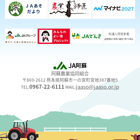
阿蘇農業協同組合
〒869-2612 熊本県阿蘇市一の宮町宮地387番地5
0967-22-6111
jaaso@jaaso.or.jp
TEL:
MAIL: