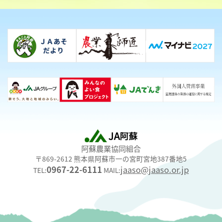
阿蘇農業協同組合
〒869-2612 熊本県阿蘇市一の宮町宮地387番地5
0967-22-6111
jaaso@jaaso.or.jp
TEL:
MAIL: