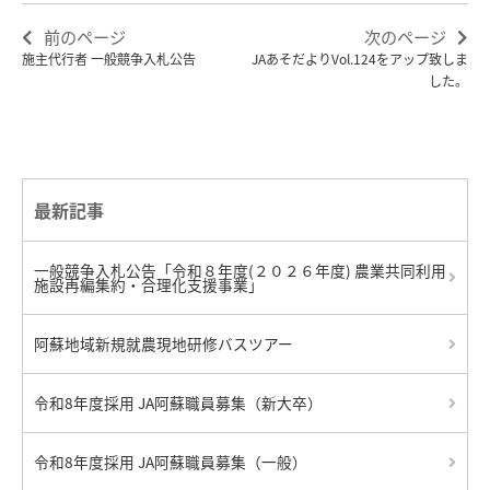
前のページ
次のページ
施主代行者 一般競争入札公告
JAあそだよりVol.124をアップ致しま
した。
最新記事
一般競争入札公告「令和８年度(２０２６年度) 農業共同利用
施設再編集約・合理化支援事業」
阿蘇地域新規就農現地研修バスツアー
令和8年度採用 JA阿蘇職員募集（新大卒）
令和8年度採用 JA阿蘇職員募集（一般）