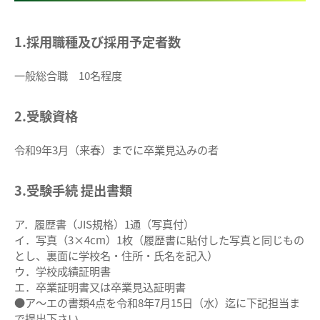
1.採用職種及び採用予定者数
一般総合職 10名程度
2.受験資格
令和9年3月（来春）までに卒業見込みの者
3.受験手続 提出書類
ア．履歴書（JIS規格）1通（写真付）
イ．写真（3×4cm）1枚（履歴書に貼付した写真と同じもの
とし、裏面に学校名・住所・氏名を記入）
ウ．学校成績証明書
エ．卒業証明書又は卒業見込証明書
●ア～エの書類4点を令和8年7月15日（水）迄に下記担当ま
で提出下さい。