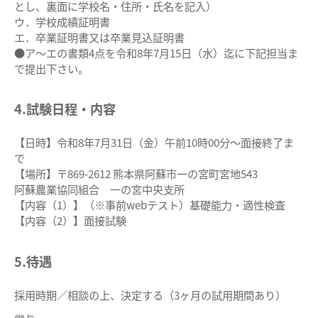
とし、裏面に学校名・住所・氏名を記入）
ウ．学校成績証明書
エ．卒業証明書又は卒業見込証明書
●ア～エの書類4点を令和8年7月15日（水）迄に下記担当ま
で提出下さい。
4.試験日程・内容
【日時】令和8年7月31日（金）午前10時00分～面接終了ま
で
【場所】〒869-2612 熊本県阿蘇市一の宮町宮地543
阿蘇農業協同組合 一の宮中央支所
【内容（1）】（※事前webテスト）基礎能力・適性検査
【内容（2）】面接試験
5.待遇
採用時期／相談の上、決定する（3ヶ月の試用期間あり）