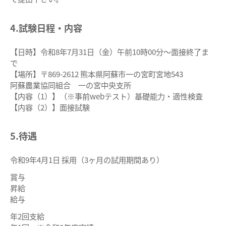
4.試験日程・内容
【日時】令和8年7月31日（金）午前10時00分～面接終了ま
で
【場所】〒869-2612 熊本県阿蘇市一の宮町宮地543
阿蘇農業協同組合 一の宮中央支所
【内容（1）】（※事前webテスト）基礎能力・適性検査
【内容（2）】面接試験
5.待遇
令和9年4月1日 採用（3ヶ月の試用期間あり）
賞与
昇給
給与
年2回支給