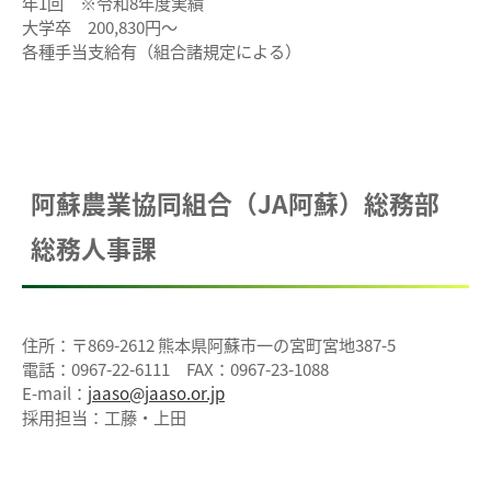
年1回 ※令和8年度実績
大学卒 200,830円～
各種手当支給有（組合諸規定による）
阿蘇農業協同組合（JA阿蘇）総務部
総務人事課
住所：〒869-2612 熊本県阿蘇市一の宮町宮地387-5
電話：0967-22-6111 FAX：0967-23-1088
E-mail：
jaaso@jaaso.or.jp
採用担当：工藤・上田