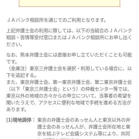
ＪＡバンク相談所を通じてのご利用となります。
上記弁護士会の利用に際しては、以下の当組合のＪＡバンク
相談・苦情等受付窓口またはＪＡバンク相談所にお申し出く
ださい。
なお、熊本弁護士会には直接お申し立ていただくことも可能
です。
（金庫注）東京三弁護士会を選択・利用している場合に、以
下を追記する。
また、東京弁護士会、第一東京弁護士会、第二東京弁護士会
（以下「東京三弁護士会」という）の仲裁センター等では、
東京以外の地域の方々からの申立について、当事者の希望を
聞いたうえで、アクセスに便利な地域で手続を進める方法が
あります。
(1)現地調停：
東京の弁護士会のあっせん人と東京以外の弁
護士会のあっせん人が、弁護士会所在地と東
京を結ぶテレビ会議システム等により、共同