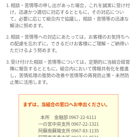
相談・苦情等の申し出があった場合，これを誠実に受け付
け，迅速かつ適切に対応するとともに，その対応につい
て，必要に応じて組合内で協議し，相談・苦情等の迅速な
解決に努めます。
相談・苦情等への対応にあたっては，お客様のお気持ちへ
の配慮を忘れずに，できるだけお客様にご理解・ご納得い
ただけるよう努めます。
受け付けた相談・苦情等については，定期的に当組合経営
陣に報告するとともに，組合内において情報共有化を推進
し，苦情処理の態勢の改善や苦情等の再発防止策・未然防
止策に活用します。
まずは，当組合の窓口へお申出ください。
本所 金融部 0967-22-6111
一の宮中央支所 0967-22-1321
阿蘇南蘇陽支所 0967-83-1135
阿蘇南高森支所 0967-62-0521