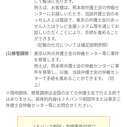
して解決に当ります。
例えば、お客様は、熊本県弁護士会の仲裁セ
ンターにお越しいただき、当該弁護士会のあ
っせん人とは面談で、東京の弁護士会のあっ
せん人とはテレビ会議システム等を通じてお
話しいただくことにより、手続を進めること
ができます。
（記載の仕方については補足説明参照）
(2)移管調停：
東京以外の弁護士会の仲裁センター等に事件
を移管します。
例えば、熊本県弁護士会の仲裁センターに事
件を移管し、以後、当該弁護士会の仲裁セン
ターで手続を進めることができます。（同
上）
※現地調停、移管調停は全国の全ての弁護士会で行える訳で
はありません。具体的内容はＪＡバンク相談所または東京三
弁護士会仲裁センター等にお問合せください。
ＪＡバンク相談・苦情等受付窓口