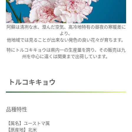
阿蘇は清冽な水、澄んだ空気、高冷地特有の昼夜の寒暖差に
より、
他地域では見ることが出来ない発色の良い花々が育ちます。
特にトルコキキョウは県内一の生産量を誇り、その販売は九
州を中心に遠くは関東まで出荷しています。
トルコキキョウ
品種特性
【属名】ユーストマ属
【原産地】北米