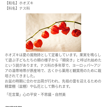
【和名】ホオズキ
【科名】ナス科
ホオズキは夏の風物詩として定着しています。果実を鳴らし
て遊ぶ子どもたちの頬の様子から「頬突き」と呼ばれ始めた
という説があります。ナス科の多年草で、ヨーロッパ～アジ
アの温帯地帯が原産地で、古くから薬用と観賞用のために栽
培されてきました。
お盆の時期に合わせ出荷が行われ、先祖の霊を迎えるための
精霊棚（盆棚）や仏花として飾られます。
「花言葉」心の平安・不思議・自然美