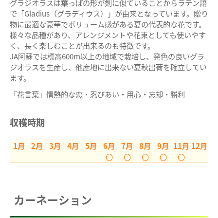
グラジオラスは葉っぱの形が剣に似ていることからラテン語
で「Gladius（グラディウス）」が由来となっています。贈り
物に最適な豪華でボリューム感がある夏の代表的な花です。
様々な品種があり、アレンジメントや花束としても使いやす
く、長く楽しむことが出来るのも特徴です。
JA阿蘇では標高600m以上の地域で栽培し、発色の良いグラ
ジオラスを生産し、他産地に出来ない夏秋出荷を確立してい
ます。
「花言葉」情熱的な恋・忍びあい・用心・忘却・勝利
収穫時期
1月
2月
3月
4月
5月
6月
7月
8月
9月
11月
12月
〇
〇
〇
〇
〇
カーネーション