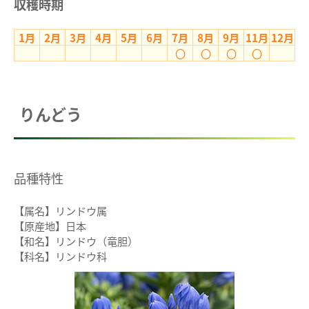
収穫時期
1月
2月
3月
4月
5月
6月
7月
8月
9月
11月
12月
〇
〇
〇
〇
りんどう
品種特性
【属名】リンドウ属
【原産地】日本
【和名】リンドウ（竜胆）
【科名】リンドウ科