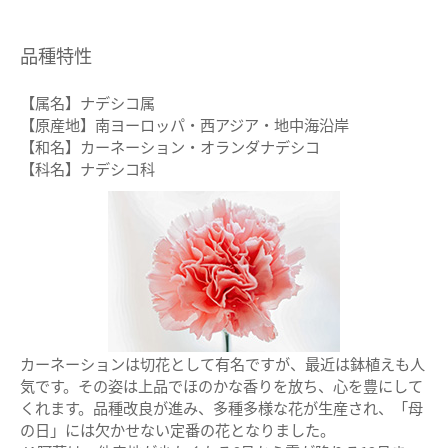
品種特性
【属名】ナデシコ属
【原産地】南ヨーロッパ・西アジア・地中海沿岸
【和名】カーネーション・オランダナデシコ
【科名】ナデシコ科
カーネーションは切花として有名ですが、最近は鉢植えも人
気です。その姿は上品でほのかな香りを放ち、心を豊にして
くれます。品種改良が進み、多種多様な花が生産され、「母
の日」には欠かせない定番の花となりました。