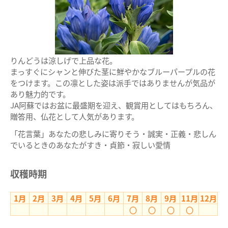
りんどうは涼しげで上品な花。
まっすぐにシャンと伸びた茎に鮮やかなブルーパープルの花
をつけます。この凛とした姿は派手ではありませんが気品が
あり魅力的です。
JA阿蘇ではお盆に最盛期を迎え、観賞用としてはもちろん、
贈答用、仏花として人気があります。
「花言葉」あなたの悲しみに寄りそう・誠実・正義・悲しん
でいるときのあなたがすき・貞節・寂しい愛情
収穫時期
1月
2月
3月
4月
5月
6月
7月
8月
9月
11月
12月
〇
〇
〇
〇