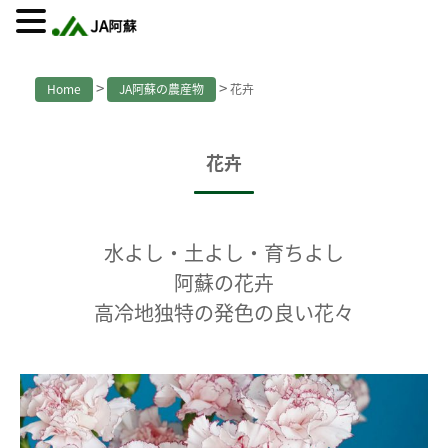
>
>
Home
JA阿蘇の農産物
花卉
花卉
水よし・土よし・育ちよし
阿蘇の花卉
高冷地独特の発色の良い花々