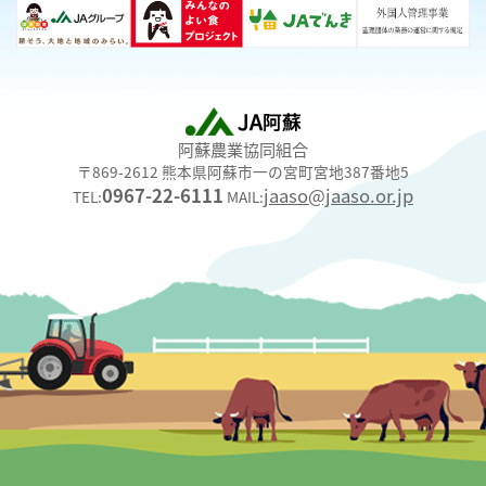
阿蘇農業協同組合
〒869-2612 熊本県阿蘇市一の宮町宮地387番地5
0967-22-6111
jaaso@jaaso.or.jp
TEL:
MAIL: