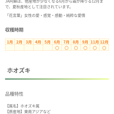
JA阿蘇は、他産地が少なくなる6月から霜が降りる12月ま
で、夏秋産地として注目されています。
「花言葉」女性の愛・感覚・感動・純粋な愛情
収穫時期
1月
2月
3月
4月
5月
6月
7月
8月
9月
11月
12月
〇
〇
〇
〇
〇
〇
ホオズキ
品種特性
【属名】ホオズキ属
【原産地】東南アジアなど